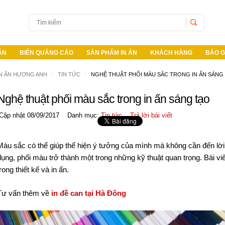
 ẤN
BIỂN QUẢNG CÁO
SẢN PHẨM IN ẤN
KHÁCH HÀNG
BÁO G
IN ẤN HƯƠNG ANH
TIN TỨC
NGHỆ THUẬT PHỐI MÀU SẮC TRONG IN ẤN SÁNG
Username
Nghệ thuật phối màu sắc trong in ấn sáng tạo
Cập nhật 08/09/2017
Danh mục:
Tin tức
Trả lời bài viết
Password
Remember Me
Màu sắc có thể giúp thể hiện ý tưởng của mình mà không cần đến lời
dụng, phối màu trở thành một trong những kỹ thuật quan trọng. Bài v
rong thiết kế và in ấn.
Tư vấn thêm về
in đề can tại Hà Đông