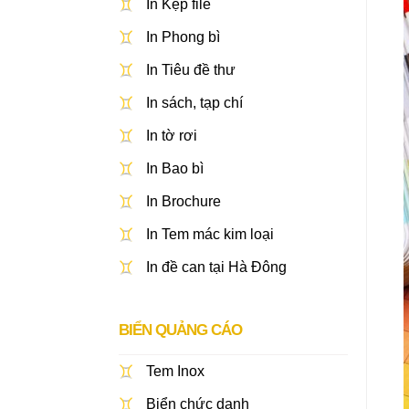
In Kẹp file
In Phong bì
In Tiêu đề thư
In sách, tạp chí
In tờ rơi
In Bao bì
In Brochure
In Tem mác kim loại
In đề can tại Hà Đông
BIỂN QUẢNG CÁO
Tem Inox
Biển chức danh