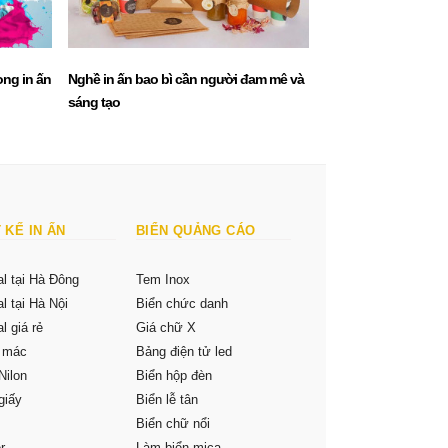
ong in ấn
Nghề in ấn bao bì cần người đam mê và
Nghệ thuật in ấn thiế
sáng tạo
nhãn hiệu
 KẾ IN ẤN
BIỂN QUẢNG CÁO
al tại Hà Đông
Tem Inox
al tại Hà Nội
Biển chức danh
l giá rẻ
Giá chữ X
m mác
Bảng điện tử led
Nilon
Biển hộp đèn
giấy
Biển lễ tân
Biển chữ nổi
r
Làm biển mica