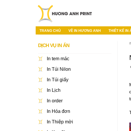
TRANG CHỦ
VỀ IN HƯƠNG ANH
THIẾT KẾ IN
DỊCH VỤ IN ẤN
In tem mác
In Túi Nilon
In Túi giấy
In Lịch
t
In order
In Hóa đơn
In Thiệp mời