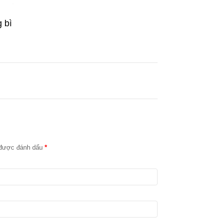
c được đánh dấu
*