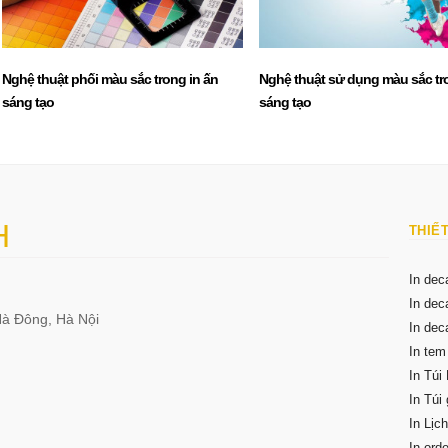
Nghệ thuật phối màu sắc trong in ấn
Nghệ thuật sử dụng màu sắc tr
sáng tạo
sáng tạo
H
THIẾT
In dec
In dec
Hà Đông, Hà Nội
In deca
In te
In Túi 
In Túi 
In Lịch
In orde