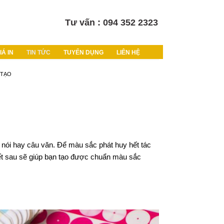
Tư vấn : 094 352 2323
IÁ IN
TIN TỨC
TUYỂN DỤNG
LIÊN HỆ
 TẠO
 nói hay câu văn. Để màu sắc phát huy hết tác
iết sau sẽ giúp bạn tạo được chuẩn màu sắc