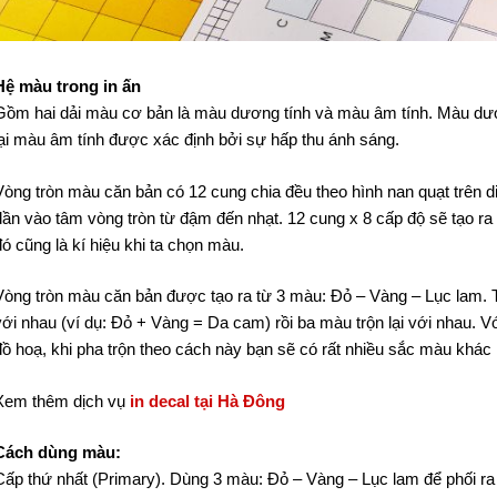
Hệ màu trong in ấn
Gồm hai dải màu cơ bản là màu dương tính và màu âm tính. Màu dươ
lại màu âm tính được xác định bởi sự hấp thu ánh sáng.
Vòng tròn màu căn bản có 12 cung chia đều theo hình nan quạt trên di
dần vào tâm vòng tròn từ đậm đến nhạt. 12 cung x 8 cấp độ sẽ tạo r
đó cũng là kí hiệu khi ta chọn màu.
Vòng tròn màu căn bản được tạo ra từ 3 màu: Đỏ – Vàng – Lục lam.
với nhau (ví dụ: Đỏ + Vàng = Da cam) rồi ba màu trộn lại với nhau. V
đồ hoạ, khi pha trộn theo cách này bạn sẽ có rất nhiều sắc màu khác
Xem thêm dịch vụ
in decal tại Hà Đông
Cách dùng màu:
Cấp thứ nhất (Primary). Dùng 3 màu: Đỏ – Vàng – Lục lam để phối r