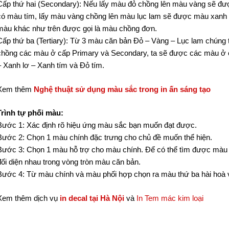
Cấp thứ hai (Secondary): Nếu lấy màu đỏ chồng lên màu vàng sẽ đư
có màu tím, lấy màu vàng chồng lên màu lục lam sẽ được màu xanh l
màu khác như trên được gọi là màu chồng đơn.
Cấp thứ ba (Tertiary): Từ 3 màu căn bản Đỏ – Vàng – Lục lam chúng 
chồng các màu ở cấp Primary và Secondary, ta sẽ được các màu ở c
– Xanh lơ – Xanh tím và Đỏ tím.
Xem thêm
Nghệ thuật sử dụng màu sắc trong in ấn sáng tạo
Trình tự phối màu:
Bước 1: Xác định rõ hiệu ứng màu sắc bạn muốn đạt được.
Bước 2: Chọn 1 màu chính đặc trưng cho chủ đề muốn thể hiện.
Bước 3: Chọn 1 màu hỗ trợ cho màu chính. Để có thể tìm được màu
đối diện nhau trong vòng tròn màu căn bản.
Bước 4: Từ màu chính và màu phối hợp chọn ra màu thứ ba hài hoà 
Xem thêm dịch vụ
in decal tại Hà Nội
và
In Tem mác kim loại