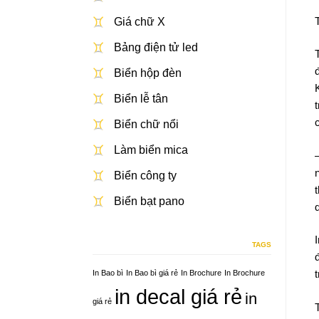
Giá chữ X
Bảng điện tử led
Biển hộp đèn
Biển lễ tân
Biển chữ nổi
Làm biển mica
Biển công ty
Biển bạt pano
TAGS
In Bao bì
In Bao bì giá rẻ
In Brochure
In Brochure
in decal giá rẻ
in
giá rẻ