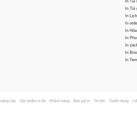
In Túi 
In Túi 
In Lịch
In orde
In Hóa
In Pho
In sác
In Bro
In Tem
quảng cáo
Sản phẩm in ấn
Khách hàng
Báo giá in
Tin tức
Tuyển dụng
Li