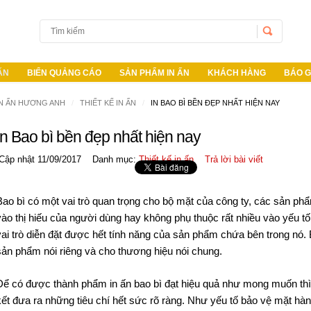
 ẤN
BIỂN QUẢNG CÁO
SẢN PHẨM IN ẤN
KHÁCH HÀNG
BÁO G
IN ẤN HƯƠNG ANH
THIẾT KẾ IN ẤN
IN BAO BÌ BỀN ĐẸP NHẤT HIỆN NAY
Username
In Bao bì bền đẹp nhất hiện nay
Cập nhật 11/09/2017
Danh mục:
Thiết kế in ấn
Trả lời bài viết
Password
Remember Me
Bao bì có một vai trò quan trọng cho bộ mặt của công ty, các sản phẩ
vào thị hiếu của người dùng hay không phụ thuộc rất nhiều vào yếu tố
vai trò diễn đặt được hết tính năng của sản phẩm chứa bên trong nó.
sản phẩm nói riêng và cho thương hiệu nói chung.
Để có được thành phẩm in ấn bao bì đạt hiệu quả như mong muốn thì 
kết đưa ra những tiêu chí hết sức rõ ràng. Như yếu tố bảo vệ mặt hàn