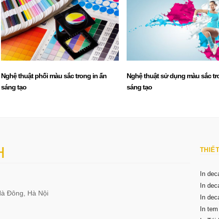
Nghệ thuật phối màu sắc trong in ấn
Nghệ thuật sử dụng màu sắc tr
sáng tạo
sáng tạo
H
THIẾT
In dec
In dec
Hà Đông, Hà Nội
In deca
In te