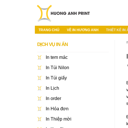
TRANG CHỦ
VỀ IN HƯƠNG ANH
THIẾT KẾ IN
DỊCH VỤ IN ẤN
In tem mác
In Túi Nilon
In Túi giấy
In Lịch
In order
In Hóa đơn
In Thiệp mời