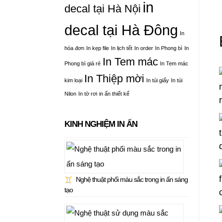
in
decal tại Hà Nội
decal tại Hà Đông
In
hóa đơn
In kẹp file
In lịch tết
In order
In Phong bì
In
In Tem mác
Phong bì giá rẻ
In Tem mác
In Thiệp mời
kim loại
In túi giấy
In túi
Nilon
In tờ rơi
in ấn thiết kế
KINH NGHIỆM IN ẤN
Nghệ thuật phối màu sắc trong in ấn sáng
tạo