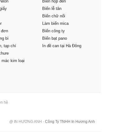
Nilon
Biển hộp đèn
giấy
Biển lễ tân
Biển chữ nổi
r
Làm biển mica
 đơn
Biển công ty
ng bì
Biển bạt pano
h, tạp chí
In đề can tại Hà Đông
chure
 mác kim loại
ên hệ
@ IN HƯƠNG ANH -
Công Ty TNHH In Hương Anh