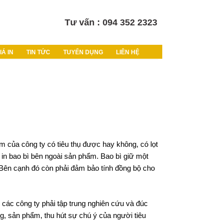
Tư vấn : 094 352 2323
IÁ IN
TIN TỨC
TUYỂN DỤNG
LIÊN HỆ
m của công ty có tiêu thụ được hay không, có lọt
 in bao bì bên ngoài sản phẩm. Bao bì giữ một
 Bên cạnh đó còn phải đảm bảo tính đồng bộ cho
các công ty phải tập trung nghiên cứu và đúc
g, sản phẩm, thu hút sự chú ý của người tiêu