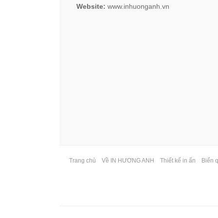
Website:
www.inhuonganh.vn
Trang chủ
Về IN HƯƠNG ANH
Thiết kế in ấn
Biển 