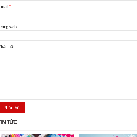
Email
*
Trang web
Phản hồi
TIN TỨC