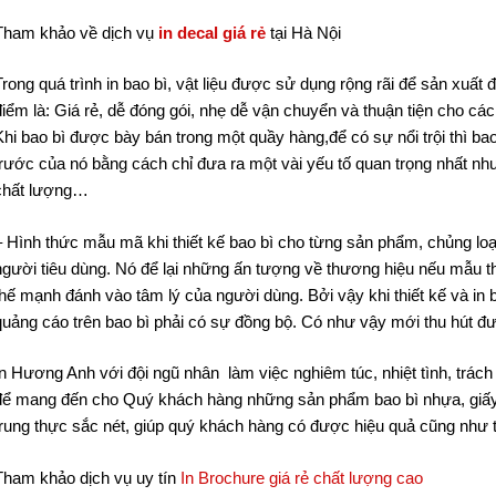
Tham khảo về dịch vụ
in decal giá rẻ
tại Hà Nội
Trong quá trình in bao bì, vật liệu được sử dụng rộng rãi để sản xuất đó
điểm là: Giá rẻ, dễ đóng gói, nhẹ dễ vận chuyển và thuận tiện cho các
Khi bao bì được bày bán trong một quầy hàng,để có sự nổi trội thì bao
trước của nó bằng cách chỉ đưa ra một vài yếu tố quan trọng nhất như
chất lượng…
– Hình thức mẫu mã khi thiết kế bao bì cho từng sản phẩm, chủng loạ
người tiêu dùng. Nó để lại những ấn tượng về thương hiệu nếu mẫu thi
thế mạnh đánh vào tâm lý của người dùng. Bởi vậy khi thiết kế và in b
quảng cáo trên bao bì phải có sự đồng bộ. Có như vậy mới thu hút 
In Hương Anh với đội ngũ nhân làm việc nghiêm túc, nhiệt tình, trách
để mang đến cho Quý khách hàng những sản phẩm bao bì nhựa, giấ
trung thực sắc nét, giúp quý khách hàng có được hiệu quả cũng như 
Tham khảo dịch vụ uy tín
In Brochure giá rẻ chất lượng cao