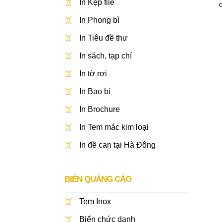
In Kẹp file
In Phong bì
In Tiêu đề thư
In sách, tạp chí
In tờ rơi
In Bao bì
In Brochure
In Tem mác kim loại
In đề can tại Hà Đông
BIỂN QUẢNG CÁO
Tem Inox
Biển chức danh