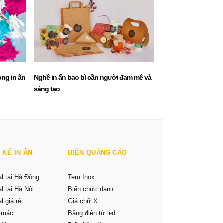
ong in ấn
Nghề in ấn bao bì cần người đam mê và
Nghệ thuật in ấn thiế
sáng tạo
nhãn hiệu
 KẾ IN ẤN
BIỂN QUẢNG CÁO
al tại Hà Đông
Tem Inox
al tại Hà Nội
Biển chức danh
l giá rẻ
Giá chữ X
m mác
Bảng điện tử led