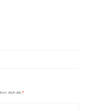
c được đánh dấu
*