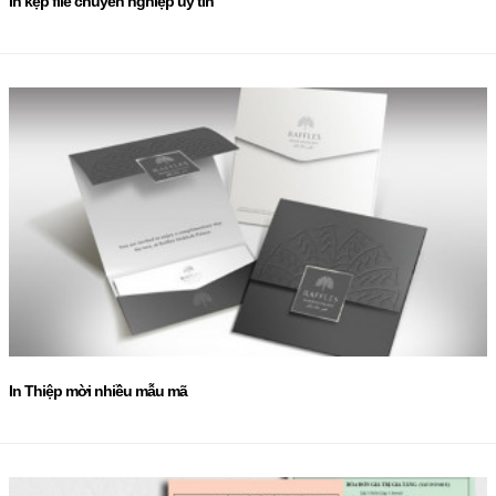
In kẹp file chuyên nghiệp uy tín
In Thiệp mời nhiều mẫu mã