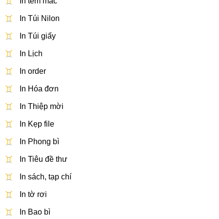
In tem mác
In Túi Nilon
In Túi giấy
In Lịch
In order
In Hóa đơn
In Thiệp mời
In Kẹp file
In Phong bì
In Tiêu đề thư
In sách, tạp chí
In tờ rơi
In Bao bì