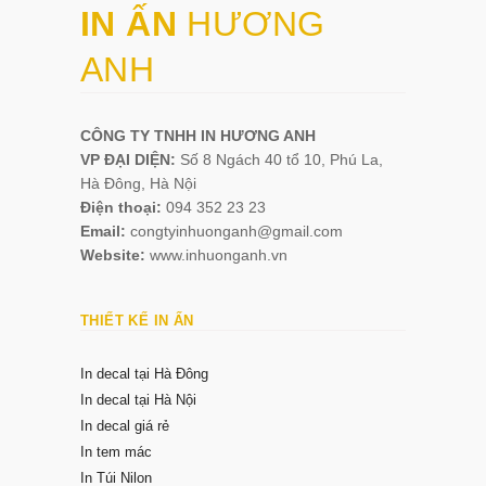
IN ẤN
HƯƠNG
ANH
CÔNG TY TNHH IN HƯƠNG ANH
VP ĐẠI DIỆN:
Số 8 Ngách 40 tổ 10, Phú La,
Hà Đông, Hà Nội
Điện thoại:
094 352 23 23
Email:
congtyinhuonganh@gmail.com
Website:
www.inhuonganh.vn
THIẾT KẾ IN ẤN
In decal tại Hà Đông
In decal tại Hà Nội
In decal giá rẻ
In tem mác
In Túi Nilon