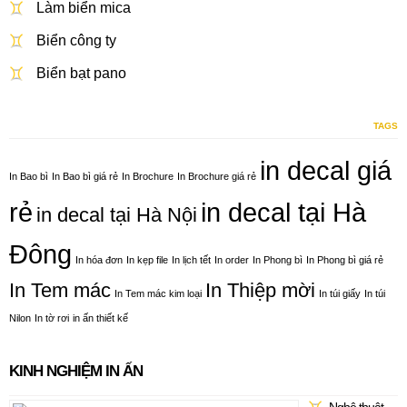
Làm biển mica
Biển công ty
Biển bạt pano
TAGS
in decal giá
In Bao bì
In Bao bì giá rẻ
In Brochure
In Brochure giá rẻ
rẻ
in decal tại Hà
in decal tại Hà Nội
Đông
In hóa đơn
In kẹp file
In lịch tết
In order
In Phong bì
In Phong bì giá rẻ
In Tem mác
In Thiệp mời
In Tem mác kim loại
In túi giấy
In túi
Nilon
In tờ rơi
in ấn thiết kế
KINH NGHIỆM IN ẤN