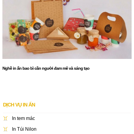
Nghề in ấn bao bì cần người đam mê và sáng tạo
DỊCH VỤ IN ẤN
In tem mác
In Túi Nilon