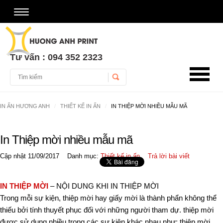
Tư vấn : 094 352 2323
Username
IN ẤN HƯƠNG ANH
THIẾT KẾ IN ẤN
IN THIỆP MỜI NHIỀU MẪU MÃ
Password
In Thiệp mời nhiều mẫu mã
Remember Me
Cập nhật 11/09/2017
Danh mục:
Thiết kế in ấn
Trả lời bài viết
IN THIỆP MỜI
– NỘI DUNG KHI IN THIỆP MỜI
Trong mỗi sự kiện, thiệp mời hay giấy mời là thành phẩn không thể
thiếu bởi tính thuyết phục đối với những người tham dự. thiệp mời
được sử dụng nhiều trong các sự kiện khác nhau như: thiệp mời