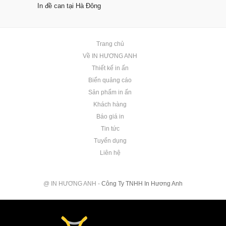
In đề can tại Hà Đông
Trang chủ
Về IN HƯƠNG ANH
Thiết kế in ấn
Biển quảng cáo
Sản phẩm in ấn
Khách hàng
Báo giá in
Tin tức
Tuyển dụng
Liên hệ
@ IN HƯƠNG ANH -
Công Ty TNHH In Hương Anh