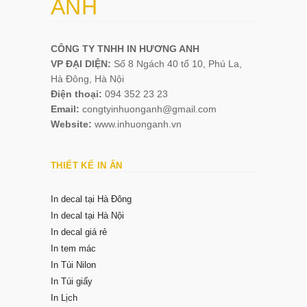
ANH
CÔNG TY TNHH IN HƯƠNG ANH
VP ĐẠI DIỆN:
Số 8 Ngách 40 tổ 10, Phú La,
Hà Đông, Hà Nội
Điện thoại:
094 352 23 23
Email:
congtyinhuonganh@gmail.com
Website:
www.inhuonganh.vn
THIẾT KẾ IN ẤN
In decal tại Hà Đông
In decal tại Hà Nội
In decal giá rẻ
In tem mác
In Túi Nilon
In Túi giấy
In Lịch