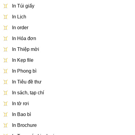
In Túi giấy
In Lịch
In order
In Hóa đơn
In Thiệp mời
In Kẹp file
In Phong bì
In Tiêu đề thư
In sách, tạp chí
In tờ rơi
In Bao bì
In Brochure