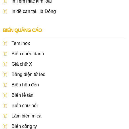
In Tem mác kim loại
In đề can tại Hà Đông
BIỂN QUẢNG CÁO
Tem Inox
Biển chức danh
Giá chữ X
Bảng điện tử led
Biển hộp đèn
Biển lễ tân
Biển chữ nổi
Làm biển mica
Biển công ty