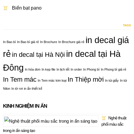
Biển bạt pano
TAGS
in decal giá
In Bao bì
In Bao bì giá rẻ
In Brochure
In Brochure giá rẻ
rẻ
in decal tại Hà
in decal tại Hà Nội
Đông
In hóa đơn
In kẹp file
In lịch tết
In order
In Phong bì
In Phong bì giá rẻ
In Tem mác
In Thiệp mời
In Tem mác kim loại
In túi giấy
In túi
Nilon
In tờ rơi
in ấn thiết kế
KINH NGHIỆM IN ẤN
Nghệ thuật
phối màu sắc
trong in ấn sáng tạo