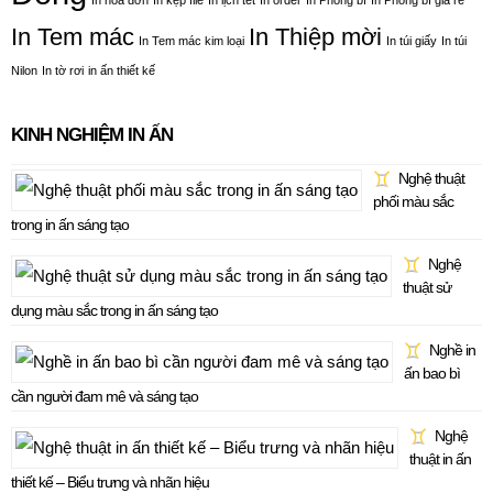
In hóa đơn
In kẹp file
In lịch tết
In order
In Phong bì
In Phong bì giá rẻ
In Tem mác
In Thiệp mời
In Tem mác kim loại
In túi giấy
In túi
Nilon
In tờ rơi
in ấn thiết kế
KINH NGHIỆM IN ẤN
Nghệ thuật
phối màu sắc
trong in ấn sáng tạo
Nghệ
thuật sử
dụng màu sắc trong in ấn sáng tạo
Nghề in
ấn bao bì
cần người đam mê và sáng tạo
Nghệ
thuật in ấn
thiết kế – Biểu trưng và nhãn hiệu