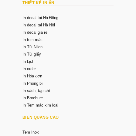
THIẾT KẾ IN ẤN
In decal tại Hà Đông
In decal tại Hà Nội
In decal giá rẻ
In tem mác
In Túi Nilon
In Túi giấy
In Lịch
In order
In Hóa đơn
In Phong bì
In sách, tạp chí
In Brochure
In Tem mác kim loại
BIỂN QUẢNG CÁO
Tem Inox