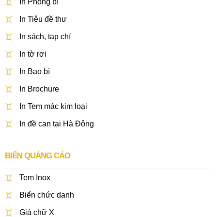
In Phong bì
In Tiêu đề thư
In sách, tạp chí
In tờ rơi
In Bao bì
In Brochure
In Tem mác kim loại
In đề can tại Hà Đông
BIỂN QUẢNG CÁO
Tem Inox
Biển chức danh
Giá chữ X