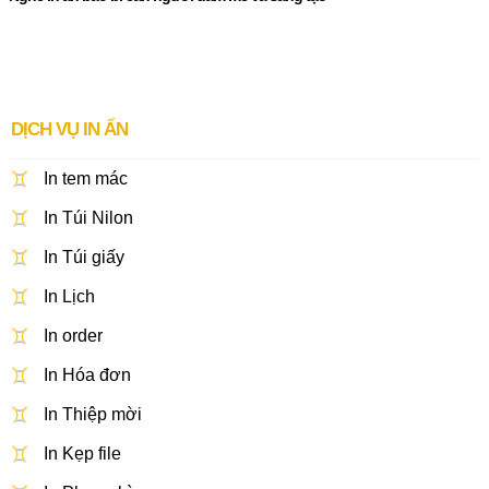
DỊCH VỤ IN ẤN
In tem mác
In Túi Nilon
In Túi giấy
In Lịch
In order
In Hóa đơn
In Thiệp mời
In Kẹp file