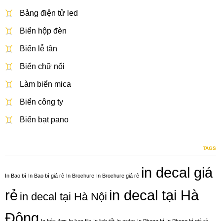
Bảng điện tử led
Biển hộp đèn
Biển lễ tân
Biển chữ nổi
Làm biển mica
Biển công ty
Biển bạt pano
TAGS
in decal giá
In Bao bì
In Bao bì giá rẻ
In Brochure
In Brochure giá rẻ
rẻ
in decal tại Hà
in decal tại Hà Nội
Đông