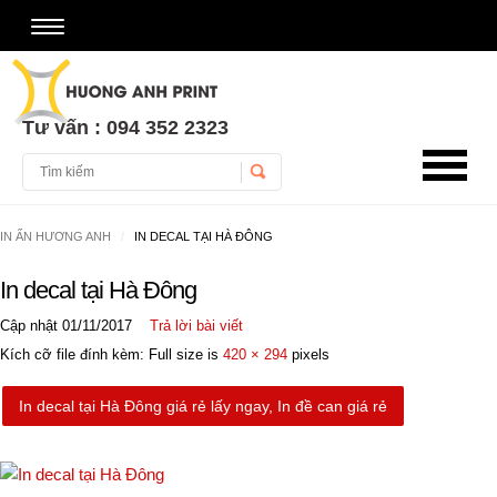
Tư vấn : 094 352 2323
Username
IN ẤN HƯƠNG ANH
IN DECAL TẠI HÀ ĐÔNG
Password
In decal tại Hà Đông
Remember Me
Cập nhật 01/11/2017
Trả lời bài viết
Kích cỡ file đính kèm: Full size is
420 × 294
pixels
In decal tại Hà Đông giá rẻ lấy ngay, In đề can giá rẻ