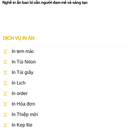
Nghề in ấn bao bì cần người đam mê và sáng tạo
DỊCH VỤ IN ẤN
In tem mác
In Túi Nilon
In Túi giấy
In Lịch
In order
In Hóa đơn
In Thiệp mời
In Kẹp file