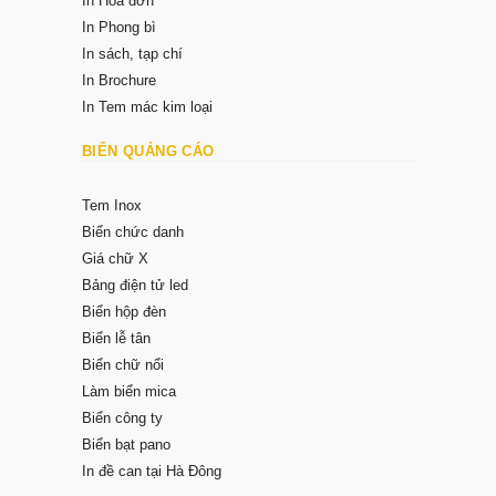
In Hóa đơn
In Phong bì
In sách, tạp chí
In Brochure
In Tem mác kim loại
BIỂN QUẢNG CÁO
Tem Inox
Biển chức danh
Giá chữ X
Bảng điện tử led
Biển hộp đèn
Biển lễ tân
Biển chữ nổi
Làm biển mica
Biển công ty
Biển bạt pano
In đề can tại Hà Đông