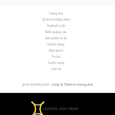
Trang chủ
Về IN HƯƠNG ANH
Thiết kế in ấn
Biển quảng cáo
Sản phẩm in ấn
Khách hàng
Báo giá in
Tin tức
Tuyển dụng
Liên hệ
@ IN HƯƠNG ANH -
Công Ty TNHH In Hương Anh