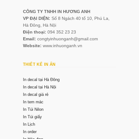
CÔNG TY TNHH IN HƯƠNG ANH
VP ĐẠI DIỆN:
Số 8 Ngách 40 tổ 10, Phú La,
Hà Đông, Hà Nội
Điện thoại:
094 352 23 23
Email:
congtyinhuonganh@gmail.com
Website:
www.inhuonganh.vn
THIẾT KẾ IN ẤN
In decal tại Hà Đông
In decal tại Hà Nội
In decal giá rẻ
In tem mác
In Túi Nilon
In Túi giấy
In Lịch
In order