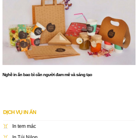
Nghề in ấn bao bì cần người đam mê và sáng tạo
DỊCH VỤ IN ẤN
In tem mác
In Túi Nilon