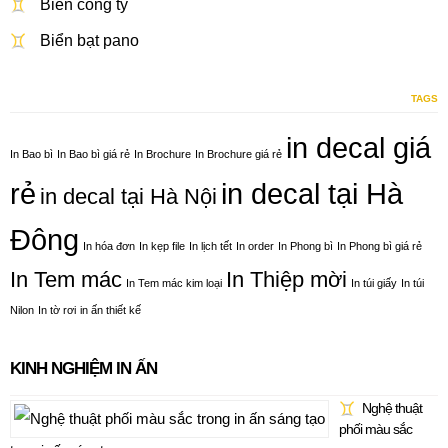
Biển công ty
Biển bạt pano
TAGS
in decal giá
In Bao bì
In Bao bì giá rẻ
In Brochure
In Brochure giá rẻ
rẻ
in decal tại Hà
in decal tại Hà Nội
Đông
In hóa đơn
In kẹp file
In lịch tết
In order
In Phong bì
In Phong bì giá rẻ
In Tem mác
In Thiệp mời
In Tem mác kim loại
In túi giấy
In túi
Nilon
In tờ rơi
in ấn thiết kế
KINH NGHIỆM IN ẤN
Nghệ thuật
phối màu sắc