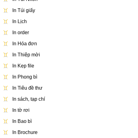
In Túi giấy
In Lịch
In order
In Hóa đơn
In Thiệp mời
In Kẹp file
In Phong bì
In Tiêu đề thư
In sách, tạp chí
In tờ rơi
In Bao bì
In Brochure