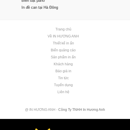
Biển bạt pano
In đề can tại Hà Đông
Trang chủ
Về IN HƯƠNG ANH
Thiết kế in ấn
Biển quảng cáo
Sản phẩm in ấn
Khách hàng
Báo giá in
Tin tức
Tuyển dụng
Liên hệ
@ IN HƯƠNG ANH -
Công Ty TNHH In Hương Anh