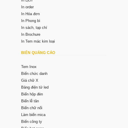
In Lịch
In order
In Hóa đơn
In Phong bì
In sách, tạp chí
In Brochure
In Tem mác kim loại
BIỂN QUẢNG CÁO
Tem Inox
Biển chức danh
Giá chữ X
Bảng điện tử led
Biển hộp đèn
Biển lễ tân
Biển chữ nổi
Làm biển mica
Biển công ty